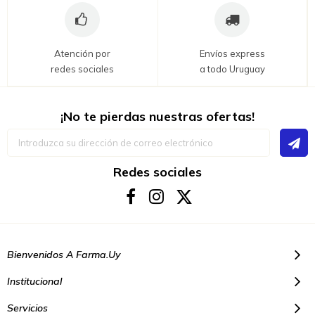
Atención por
Envíos express
redes sociales
a todo Uruguay
¡No te pierdas nuestras ofertas!
Inscríbase
a
nuestro
boletín
Redes sociales
de
noticias:
Bienvenidos A Farma.uy
Institucional
Servicios