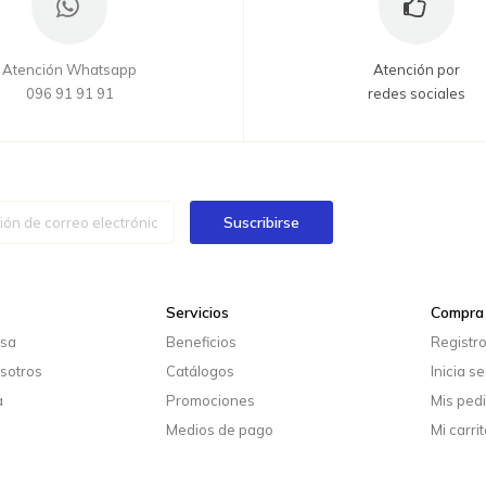
Atención Whatsapp
Atención por
096 91 91 91
redes sociales
Suscribirse
Servicios
Compra 
esa
Beneficios
Registr
sotros
Catálogos
Inicia s
a
Promociones
Mis ped
Medios de pago
Mi carrit