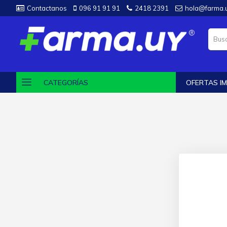
Contactanos
096 91 91 91
2418 2391
hola@farma.
CATEGORÍAS
OFERTAS IM