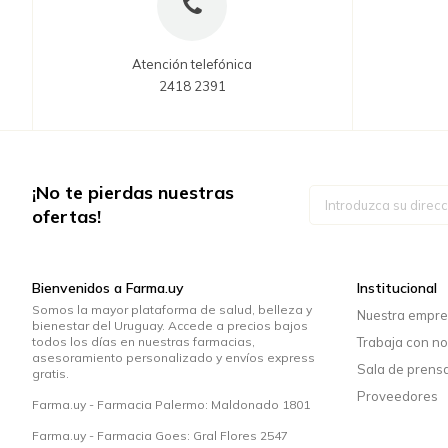
Atención telefónica
2418 2391
¡No te pierdas nuestras
Inscríbase
a
ofertas!
nuestro
boletín
de
noticias:
Bienvenidos a Farma.uy
Institucional
Somos la mayor plataforma de salud, belleza y
Nuestra empr
bienestar del Uruguay. Accede a precios bajos
todos los días en nuestras farmacias,
Trabaja con no
asesoramiento personalizado y envíos express
Sala de prens
gratis.
Proveedores
Farma.uy - Farmacia Palermo: Maldonado 1801
Farma.uy - Farmacia Goes: Gral Flores 2547