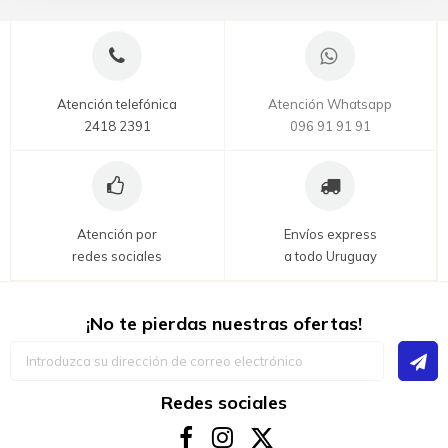
Atención telefónica
Atención Whatsapp
2418 2391
096 91 91 91
Atención por
Envíos express
redes sociales
a todo Uruguay
¡No te pierdas nuestras ofertas!
Inscríbase
a
nuestro
boletín
Redes sociales
de
noticias: