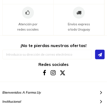
Atención por
Envíos express
redes sociales
a todo Uruguay
¡No te pierdas nuestras ofertas!
Inscríbase
a
nuestro
boletín
Redes sociales
de
noticias:
Bienvenidos A Farma.uy
Institucional