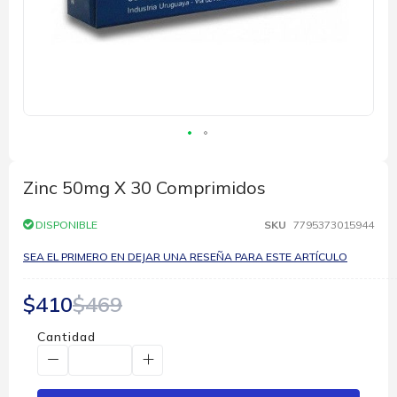
Saltar
al
comienzo
Zinc 50mg X 30 Comprimidos
de
la
DISPONIBLE
SKU
7795373015944
galería
de
SEA EL PRIMERO EN DEJAR UNA RESEÑA PARA ESTE ARTÍCULO
imágenes
$410
$469
Cantidad