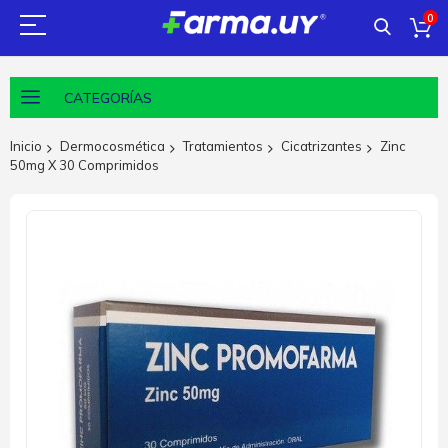
0
CATEGORÍAS
Inicio
Dermocosmética
Tratamientos
Cicatrizantes
Zinc
50mg X 30 Comprimidos
Saltar
al
final
de
la
galería
de
imágenes