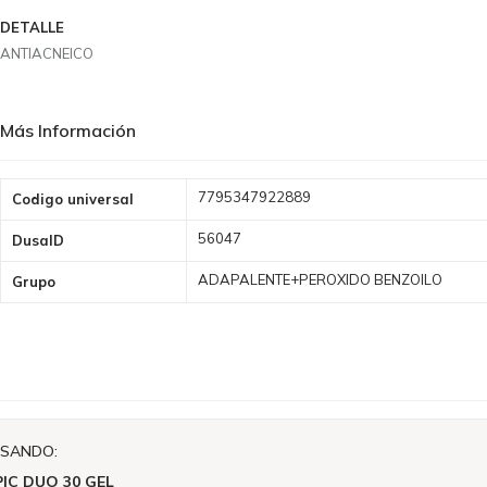
DETALLE
ANTIACNEICO
Más Información
Más
7795347922889
Codigo universal
Información
56047
DusaID
ADAPALENTE+PEROXIDO BENZOILO
Grupo
ISANDO:
C DUO 30 GEL