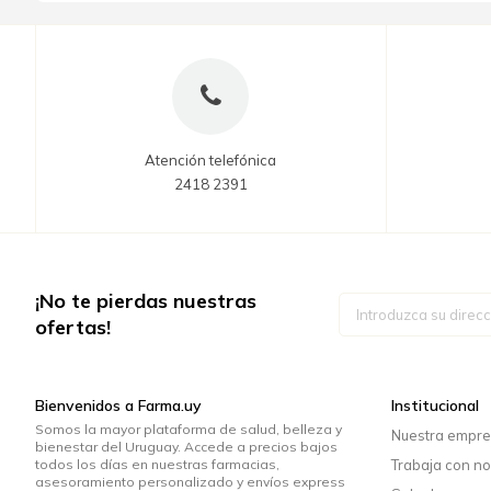
Atención telefónica
2418 2391
¡No te pierdas nuestras
Inscríbase
a
ofertas!
nuestro
boletín
de
noticias:
Bienvenidos a Farma.uy
Institucional
Somos la mayor plataforma de salud, belleza y
Nuestra empr
bienestar del Uruguay. Accede a precios bajos
todos los días en nuestras farmacias,
Trabaja con no
asesoramiento personalizado y envíos express