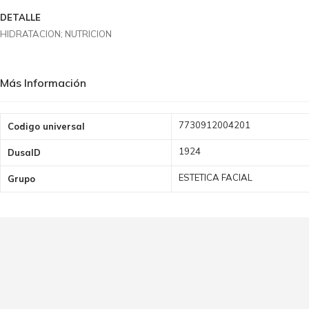
DETALLE
HIDRATACION; NUTRICION
Más Información
Más
7730912004201
Codigo universal
Información
1924
DusaID
ESTETICA FACIAL
Grupo