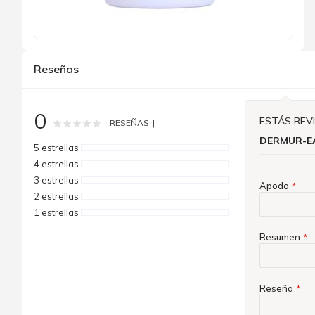
Saltar
al
Reseñas
comienzo
de
la
galería
0
de
ESTÁS REV
Rating:
0
100
% of
RESEÑAS
imágenes
DERMUR-EA
5 estrellas
4 estrellas
3 estrellas
Apodo
2 estrellas
1 estrellas
Resumen
Reseña