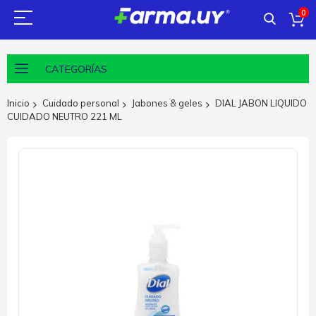
0
CATEGORÍAS
Inicio
Cuidado personal
Jabones & geles
DIAL JABON LIQUIDO
CUIDADO NEUTRO 221 ML
Saltar
al
final
de
la
galería
de
imágenes