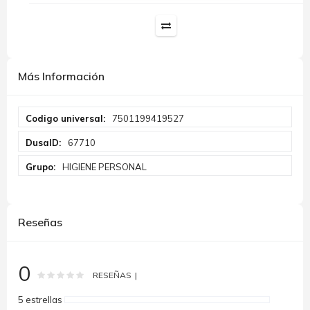
Más Información
Más
7501199419527
Información
67710
HIGIENE PERSONAL
Reseñas
0
Rating:
0
100
% of
RESEÑAS
5 estrellas