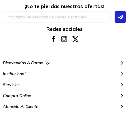
¡No te pierdas nuestras ofertas!
Inscríbase
a
nuestro
boletín
Redes sociales
de
noticias:
Bienvenidos A Farma.uy
Institucional
Servicios
Compra Online
Atención Al Cliente
© Copyright 2021. Todos los derechos reservados | Farmacias Farma
Uy - Montevideo Uruguay