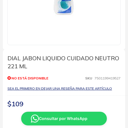
Saltar
al
comienzo
DIAL JABON LIQUIDO CUIDADO NEUTRO
de
221 ML
la
galería
de
NO ESTÁ DISPONIBLE
SKU
7501199419527
imágenes
SEA EL PRIMERO EN DEJAR UNA RESEÑA PARA ESTE ARTÍCULO
$109
Consultar por WhatsApp