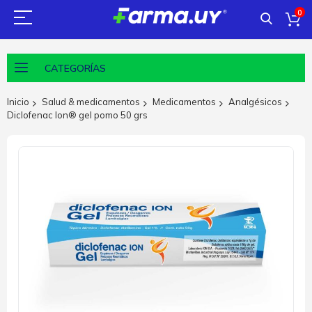
0
CATEGORÍAS
Inicio
Salud & medicamentos
Medicamentos
Analgésicos
Diclofenac Ion® gel pomo 50 grs
Saltar
al
final
de
la
galería
de
imágenes