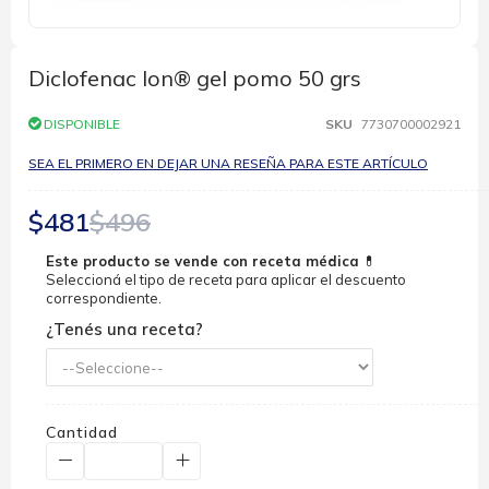
Saltar
al
comienzo
Diclofenac Ion® gel pomo 50 grs
de
la
DISPONIBLE
SKU
7730700002921
galería
de
SEA EL PRIMERO EN DEJAR UNA RESEÑA PARA ESTE ARTÍCULO
imágenes
$481
$496
Este producto se vende con receta médica
💊
Seleccioná el tipo de receta para aplicar el descuento
correspondiente.
¿Tenés una receta?
Cantidad