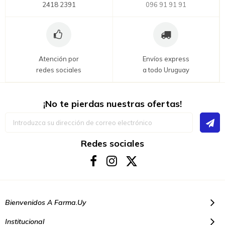
2418 2391
096 91 91 91
Atención por
Envíos express
redes sociales
a todo Uruguay
¡No te pierdas nuestras ofertas!
Inscríbase
a
nuestro
boletín
Redes sociales
de
noticias:
Bienvenidos A Farma.uy
Institucional