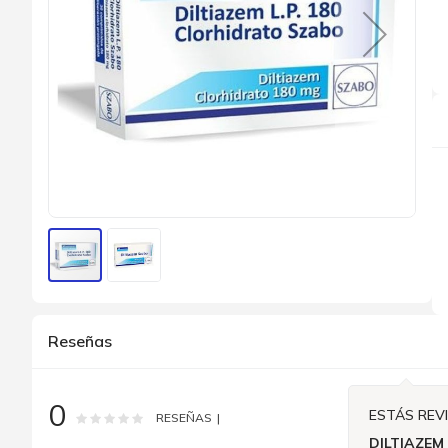
Saltar
al
comienzo
Reseñas
de
la
galería
de
0
imágenes
ESTÁS REV
Rating:
0
100
% of
RESEÑAS
DILTIAZEM