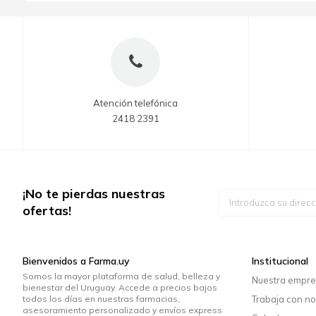
Atención telefónica
2418 2391
¡No te pierdas nuestras
Inscríbase
a
ofertas!
nuestro
boletín
de
noticias:
Bienvenidos a Farma.uy
Institucional
Somos la mayor plataforma de salud, belleza y
Nuestra empr
bienestar del Uruguay. Accede a precios bajos
todos los días en nuestras farmacias,
Trabaja con no
asesoramiento personalizado y envíos express