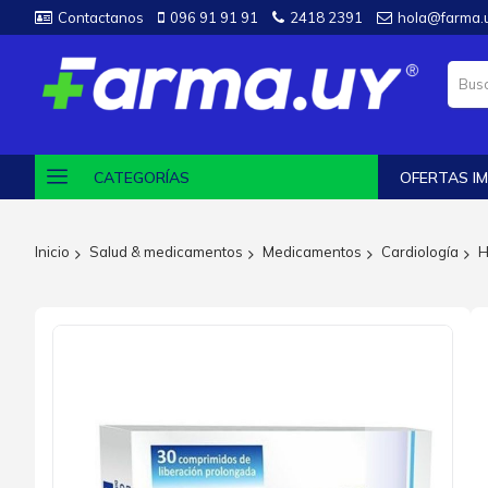
Contactanos
096 91 91 91
2418 2391
hola@farma.
CATEGORÍAS
OFERTAS IM
Inicio
Salud & medicamentos
Medicamentos
Cardiología
H
Saltar
al
final
de
la
galería
de
imágenes