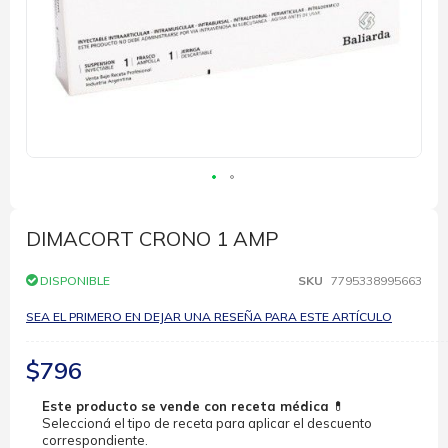
Saltar
al
comienzo
DIMACORT CRONO 1 AMP
de
la
DISPONIBLE
SKU
7795338995663
galería
de
SEA EL PRIMERO EN DEJAR UNA RESEÑA PARA ESTE ARTÍCULO
imágenes
$796
Este producto se vende con receta médica
💊
Seleccioná el tipo de receta para aplicar el descuento
correspondiente.