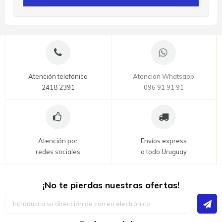
Atención telefónica
Atención Whatsapp
2418 2391
096 91 91 91
Atención por
Envíos express
redes sociales
a todo Uruguay
¡No te pierdas nuestras ofertas!
Inscríbase
a
nuestro