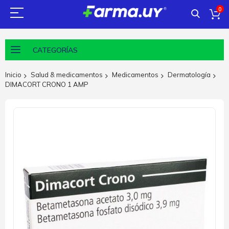
0
CATEGORÍAS
Inicio
Salud & medicamentos
Medicamentos
Dermatología
DIMACORT CRONO 1 AMP
Saltar
al
final
de
la
galería
de
imágenes