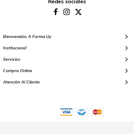
boletín
Redes sociales
de
noticias:
Bienvenidos A Farma.uy
Institucional
Servicios
Compra Online
Atención Al Cliente
© Copyright 2021. Todos los derechos reservados | Farmacias Farma
Uy - Montevideo Uruguay