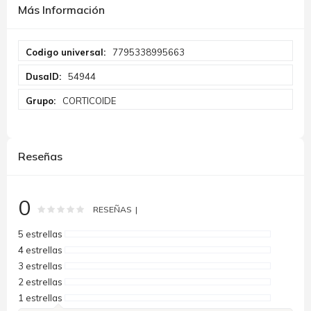
Más Información
Más
7795338995663
Información
54944
CORTICOIDE
Reseñas
0
Rating:
0
100
% of
RESEÑAS
5 estrellas
4 estrellas
3 estrellas
2 estrellas
1 estrellas