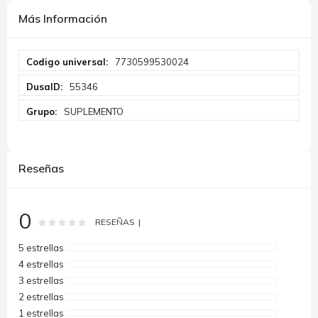
Más Información
Más
7730599530024
Información
55346
SUPLEMENTO
Reseñas
0
Rating:
0
100
% of
RESEÑAS
5 estrellas
4 estrellas
3 estrellas
2 estrellas
1 estrellas