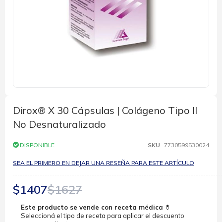
Saltar
al
comienzo
Dirox® X 30 Cápsulas | Colágeno Tipo Il
de
No Desnaturalizado
la
galería
de
DISPONIBLE
SKU
7730599530024
imágenes
SEA EL PRIMERO EN DEJAR UNA RESEÑA PARA ESTE ARTÍCULO
$1407
$1627
Este producto se vende con receta médica
💊
Seleccioná el tipo de receta para aplicar el descuento