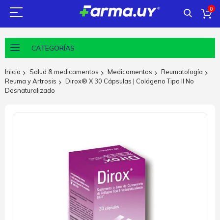
0
CATEGORÍAS
Inicio
Salud & medicamentos
Medicamentos
Reumatología
Reuma y Artrosis
Dirox® X 30 Cápsulas | Colágeno Tipo Il No
Desnaturalizado
Saltar
al
final
de
la
galería
de
imágenes