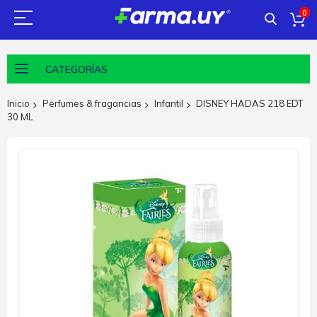
0
CATEGORÍAS
Inicio
Perfumes & fragancias
Infantil
DISNEY HADAS 218 EDT
30 ML
Saltar
al
final
de
la
galería
de
imágenes