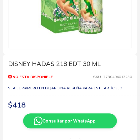
Saltar
al
comienzo
DISNEY HADAS 218 EDT 30 ML
de
la
NO ESTÁ DISPONIBLE
SKU
7730404013230
galería
de
SEA EL PRIMERO EN DEJAR UNA RESEÑA PARA ESTE ARTÍCULO
imágenes
$418
Consultar por WhatsApp