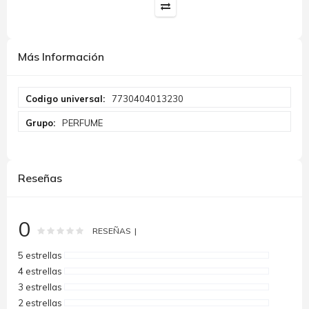
Más Información
Más
7730404013230
Información
PERFUME
Reseñas
0
Rating:
0
100
% of
RESEÑAS
5 estrellas
4 estrellas
3 estrellas
2 estrellas