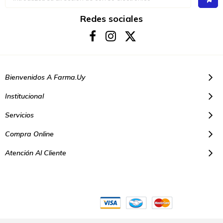
a
nuestro
boletín
Redes sociales
de
noticias:
Bienvenidos A Farma.uy
Institucional
Servicios
Compra Online
Atención Al Cliente
© Copyright 2021. Todos los derechos reservados | Farmacias Farma
Uy - Montevideo Uruguay