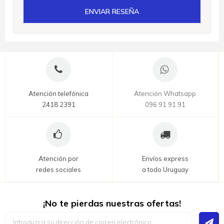
ENVIAR RESEÑA
Atención telefónica
Atención Whatsapp
2418 2391
096 91 91 91
Atención por
Envíos express
redes sociales
a todo Uruguay
¡No te pierdas nuestras ofertas!
Inscríbase