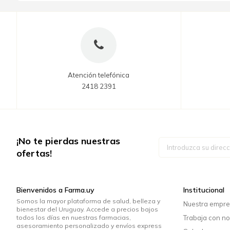
Atención telefónica
2418 2391
¡No te pierdas nuestras
Inscríbase
a
ofertas!
nuestro
boletín
de
noticias:
Bienvenidos a Farma.uy
Institucional
Somos la mayor plataforma de salud, belleza y
Nuestra empr
bienestar del Uruguay. Accede a precios bajos
todos los días en nuestras farmacias,
Trabaja con no
asesoramiento personalizado y envíos express