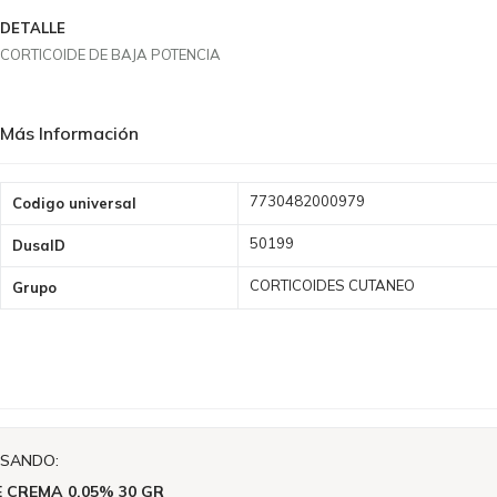
DETALLE
CORTICOIDE DE BAJA POTENCIA
Más Información
Más
7730482000979
Codigo universal
Información
50199
DusaID
CORTICOIDES CUTANEO
Grupo
ISANDO:
 CREMA 0.05% 30 GR