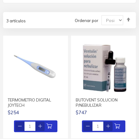
Fija
Ordenar por
3
artículos
Dir
De
TERMOMETRO DIGITAL
BUTOVENT SOLUCION
JOYTECH
P/NEBULIZAR
$254
$747