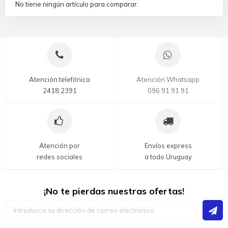
No tiene ningún artículo para comparar.
Atención telefónica
Atención Whatsapp
2418 2391
096 91 91 91
Atención por
Envíos express
redes sociales
a todo Uruguay
¡No te pierdas nuestras ofertas!
Inscríbase
a
nuestro