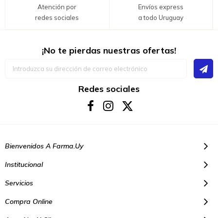
Atención por
Envíos express
redes sociales
a todo Uruguay
¡No te pierdas nuestras ofertas!
Inscríbase
a
nuestro
boletín
Redes sociales
de
noticias:
Bienvenidos A Farma.uy
Institucional
Servicios
Compra Online