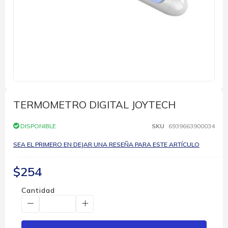
Saltar
al
comienzo
TERMOMETRO DIGITAL JOYTECH
de
la
DISPONIBLE
SKU
6939663900034
galería
de
SEA EL PRIMERO EN DEJAR UNA RESEÑA PARA ESTE ARTÍCULO
imágenes
$254
Cantidad