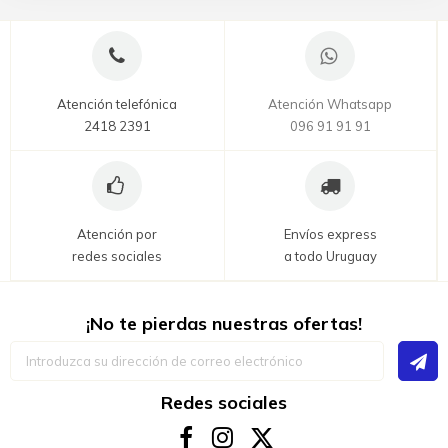
Atención telefónica
Atención Whatsapp
2418 2391
096 91 91 91
Atención por
Envíos express
redes sociales
a todo Uruguay
¡No te pierdas nuestras ofertas!
Inscríbase
a
nuestro
boletín
Redes sociales
de
noticias: