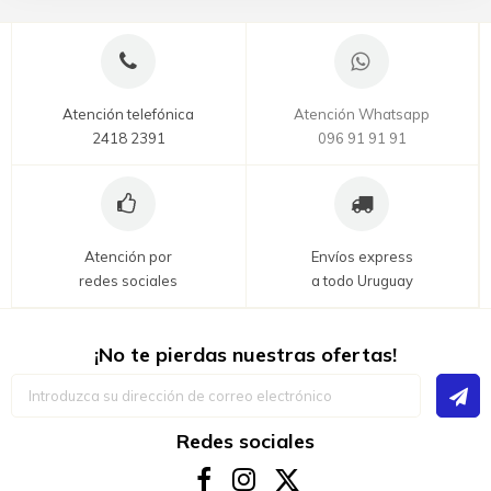
Atención telefónica
Atención Whatsapp
2418 2391
096 91 91 91
Atención por
Envíos express
redes sociales
a todo Uruguay
¡No te pierdas nuestras ofertas!
Inscríbase
a
nuestro
boletín
Redes sociales
de
noticias: