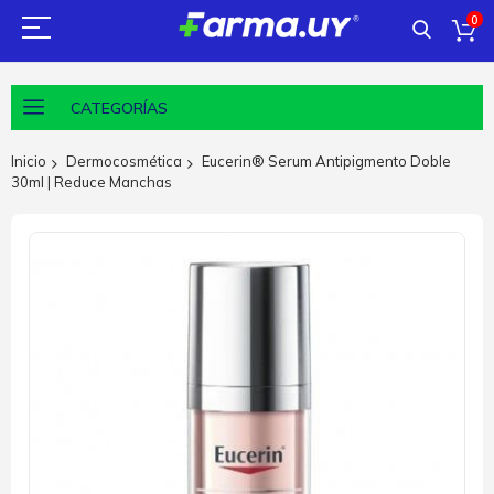
0
CATEGORÍAS
Inicio
Dermocosmética
Eucerin® Serum Antipigmento Doble
30ml | Reduce Manchas
Saltar
al
final
de
la
galería
de
imágenes