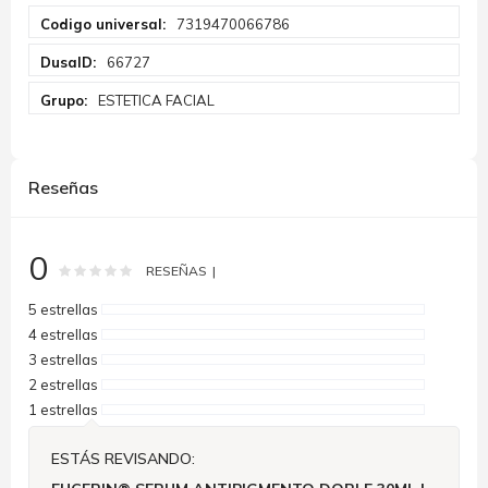
Más
7319470066786
Información
66727
ESTETICA FACIAL
Reseñas
0
Rating:
0
100
% of
RESEÑAS
5 estrellas
4 estrellas
3 estrellas
2 estrellas
1 estrellas
ESTÁS REVISANDO: