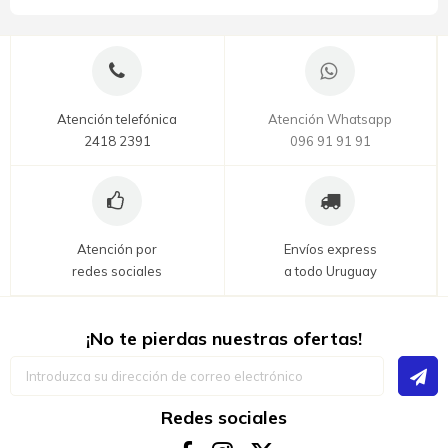
Atención telefónica
Atención Whatsapp
2418 2391
096 91 91 91
Atención por
Envíos express
redes sociales
a todo Uruguay
¡No te pierdas nuestras ofertas!
Inscríbase
a
nuestro
boletín
Redes sociales
de