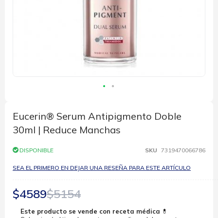
Saltar
al
comienzo
Eucerin® Serum Antipigmento Doble
de
30ml | Reduce Manchas
la
galería
de
DISPONIBLE
SKU
7319470066786
imágenes
SEA EL PRIMERO EN DEJAR UNA RESEÑA PARA ESTE ARTÍCULO
$4589
$5154
Este producto se vende con receta médica
💊