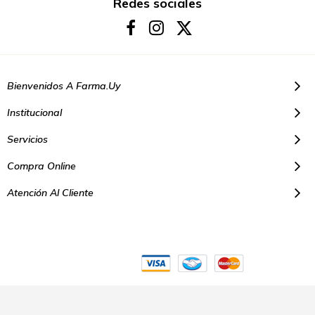
boletín
Redes sociales
de
noticias:
Bienvenidos A Farma.uy
Institucional
Servicios
Compra Online
Atención Al Cliente
© Copyright 2021. Todos los derechos reservados | Farmacias Farma
Uy - Montevideo Uruguay