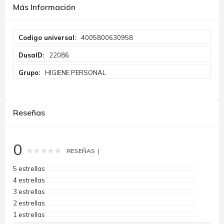
Más Información
Más
4005800630958
Información
22086
HIGIENE PERSONAL
Reseñas
0
Rating:
0
100
% of
RESEÑAS
5 estrellas
4 estrellas
3 estrellas
2 estrellas
1 estrellas