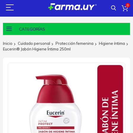
0
CATEGORÍAS
Inicio
Cuidado personal
Protección femenina
Higiene íntima
Eucerin® Jabón Higiene Íntima 250ml
Saltar
al
final
de
la
galería
de
imágenes