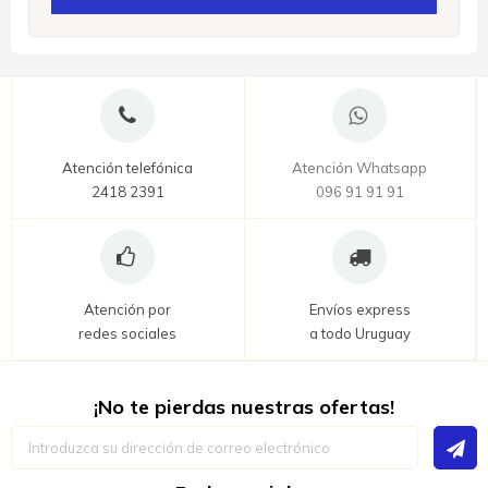
Atención telefónica
Atención Whatsapp
2418 2391
096 91 91 91
Atención por
Envíos express
redes sociales
a todo Uruguay
¡No te pierdas nuestras ofertas!
Inscríbase
a
nuestro