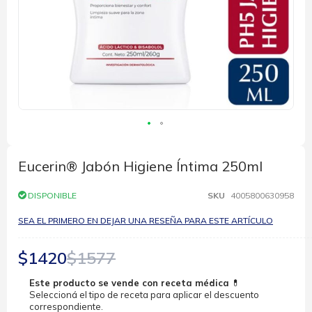
Saltar
al
comienzo
Eucerin® Jabón Higiene Íntima 250ml
de
la
DISPONIBLE
SKU
4005800630958
galería
de
SEA EL PRIMERO EN DEJAR UNA RESEÑA PARA ESTE ARTÍCULO
imágenes
$1420
$1577
Este producto se vende con receta médica
💊
Seleccioná el tipo de receta para aplicar el descuento
correspondiente.