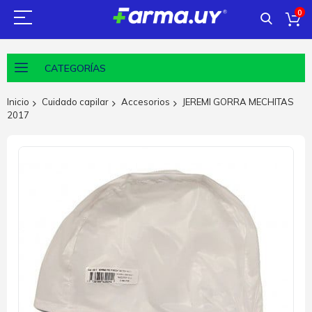
0
CATEGORÍAS
Inicio
Cuidado capilar
Accesorios
JEREMI GORRA MECHITAS
2017
Saltar
al
final
de
la
galería
de
imágenes