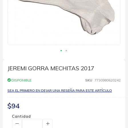
Saltar
al
comienzo
JEREMI GORRA MECHITAS 2017
de
la
DISPONIBLE
SKU
7730980620242
galería
de
SEA EL PRIMERO EN DEJAR UNA RESEÑA PARA ESTE ARTÍCULO
imágenes
$94
Cantidad