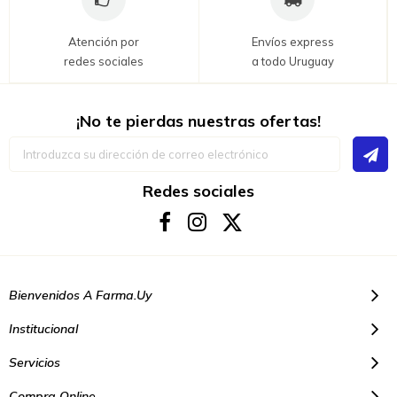
Atención por
Envíos express
redes sociales
a todo Uruguay
¡No te pierdas nuestras ofertas!
Inscríbase
a
nuestro
boletín
Redes sociales
de
noticias:
Bienvenidos A Farma.uy
Institucional
Servicios
Compra Online