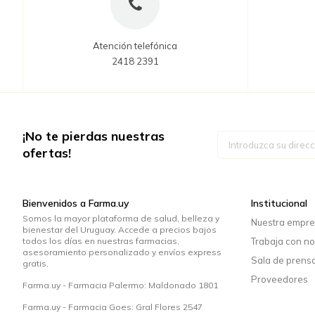
Atención telefónica
2418 2391
¡No te pierdas nuestras
Inscríbase
a
ofertas!
nuestro
boletín
de
noticias:
Bienvenidos a Farma.uy
Institucional
Somos la mayor plataforma de salud, belleza y
Nuestra empr
bienestar del Uruguay. Accede a precios bajos
todos los días en nuestras farmacias,
Trabaja con no
asesoramiento personalizado y envíos express
Sala de prens
gratis.
Proveedores
Farma.uy - Farmacia Palermo: Maldonado 1801
Farma.uy - Farmacia Goes: Gral Flores 2547