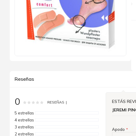
Saltar
al
comienzo
de
Reseñas
la
galería
de
imágenes
0
ESTÁS REV
Rating:
0
100
% of
RESEÑAS
JEREMI PIN
5 estrellas
4 estrellas
3 estrellas
Apodo
2 estrellas