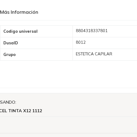
Más Información
Más
8804318337801
Codigo universal
Información
8012
DusaID
ESTETICA CAPILAR
Grupo
ISANDO:
CEL TINTA X12 1112