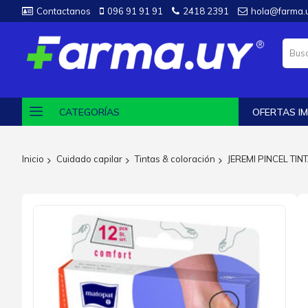
Contactanos
096 91 91 91
2418 2391
hola@farma.
CATEGORÍAS
OFERTAS IM
Inicio
Cuidado capilar
Tintas & coloración
JEREMI PINCEL TIN
Saltar
al
final
de
la
galería
de
imágenes