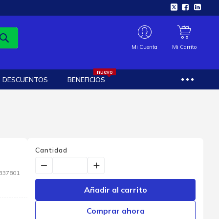
Mi Cuenta
Mi Carrito
nuevo
DESCUENTOS
BENEFICIOS
Cantidad
337801
Añadir al carrito
Comprar ahora