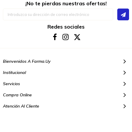
¡No te pierdas nuestras ofertas!
Inscríbase
a
nuestro
boletín
Redes sociales
de
noticias:
Bienvenidos A Farma.uy
Institucional
Servicios
Compra Online
Atención Al Cliente
© Copyright 2021. Todos los derechos reservados | Farmacias Farma
Uy - Montevideo Uruguay