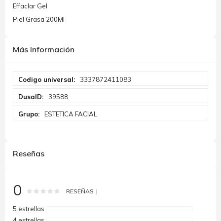
Effaclar Gel
Piel Grasa 200Ml
Más Información
Más
3337872411083
Información
39588
ESTETICA FACIAL
Reseñas
0
Rating:
0
100
% of
RESEÑAS
5 estrellas
4 estrellas