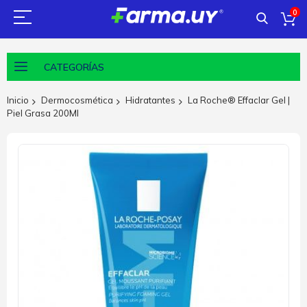
0
CATEGORÍAS
Inicio
Dermocosmética
Hidratantes
La Roche® Effaclar Gel |
Piel Grasa 200Ml
Saltar
al
final
de
la
galería
de
imágenes