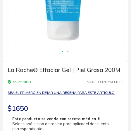
Saltar
al
comienzo
La Roche® Effaclar Gel | Piel Grasa 200Ml
de
la
DISPONIBLE
SKU
3337872411083
galería
de
SEA EL PRIMERO EN DEJAR UNA RESEÑA PARA ESTE ARTÍCULO
imágenes
$1650
Este producto se vende con receta médica
💊
Seleccioná el tipo de receta para aplicar el descuento
correspondiente.