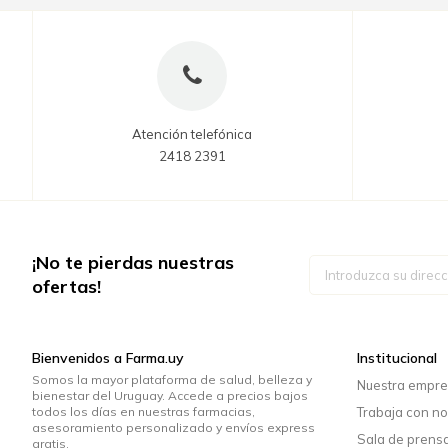
Atención telefónica
2418 2391
¡No te pierdas nuestras
Inscríbase
a
ofertas!
nuestro
boletín
de
noticias:
Bienvenidos a Farma.uy
Institucional
Somos la mayor plataforma de salud, belleza y
Nuestra empr
bienestar del Uruguay. Accede a precios bajos
todos los días en nuestras farmacias,
Trabaja con no
asesoramiento personalizado y envíos express
Sala de prens
gratis.