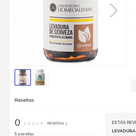
Saltar
al
Reseñas
comienzo
de
la
galería
0
de
ESTÁS REV
Rating:
0
100
% of
RESEÑAS
imágenes
LEVADURA
5 estrellas