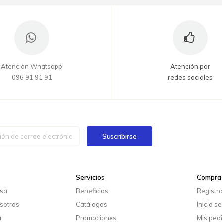
Atención Whatsapp
Atención por
096 91 91 91
redes sociales
Suscribirse
Servicios
Compra 
esa
Beneficios
Registr
sotros
Catálogos
Inicia s
a
Promociones
Mis ped