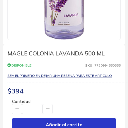
Saltar
al
comienzo
MAGLE COLONIA LAVANDA 500 ML
de
la
DISPONIBLE
SKU
7730994880588
galería
de
SEA EL PRIMERO EN DEJAR UNA RESEÑA PARA ESTE ARTÍCULO
imágenes
$394
Cantidad
Añadir al carrito