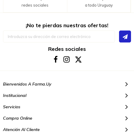
redes sociales
a todo Uruguay
¡No te pierdas nuestras ofertas!
Inscríbase
a
nuestro
boletín
Redes sociales
de
noticias:
Bienvenidos A Farma.uy
Institucional
Servicios
Compra Online
Atención Al Cliente