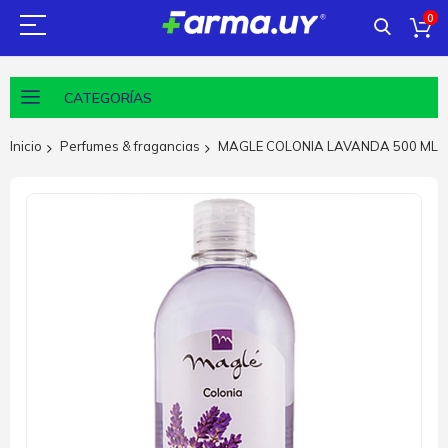
0
CATEGORÍAS
Inicio
Perfumes & fragancias
MAGLE COLONIA LAVANDA 500 ML
Saltar
al
final
de
la
galería
de
imágenes