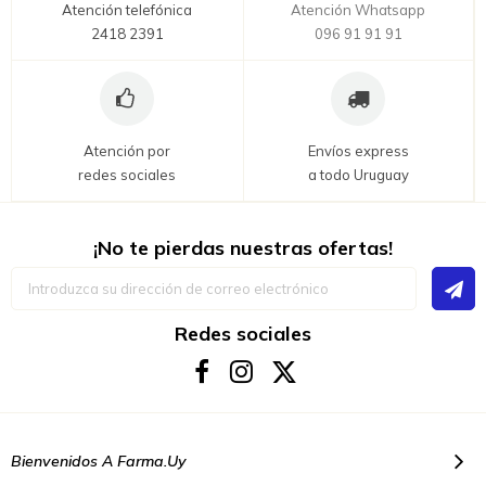
Atención telefónica
Atención Whatsapp
2418 2391
096 91 91 91
Atención por
Envíos express
redes sociales
a todo Uruguay
¡No te pierdas nuestras ofertas!
Inscríbase
a
nuestro
boletín
Redes sociales
de
noticias:
Bienvenidos A Farma.uy