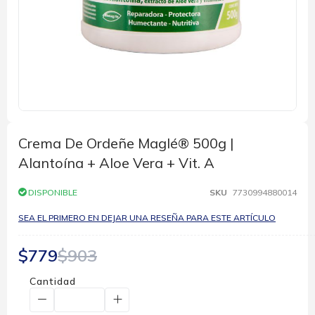
Saltar
al
comienzo
Crema De Ordeñe Maglé® 500g |
de
Alantoína + Aloe Vera + Vit. A
la
galería
de
DISPONIBLE
SKU
7730994880014
imágenes
SEA EL PRIMERO EN DEJAR UNA RESEÑA PARA ESTE ARTÍCULO
$779
$903
Cantidad