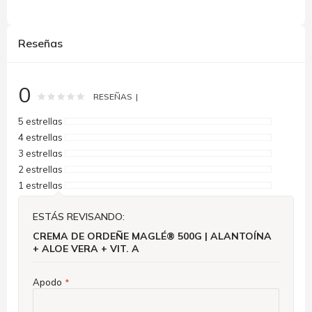
Reseñas
0
Rating:
0
100
% of
RESEÑAS
5 estrellas
4 estrellas
3 estrellas
2 estrellas
1 estrellas
ESTÁS REVISANDO:
CREMA DE ORDEÑE MAGLÉ® 500G | ALANTOÍNA
+ ALOE VERA + VIT. A
Apodo