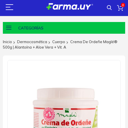
0
CATEGORÍAS
Inicio
Dermocosmética
Cuerpo
Crema De Ordeñe Maglé®
500g | Alantoína + Aloe Vera + Vit. A
Saltar
al
final
de
la
galería
de
imágenes