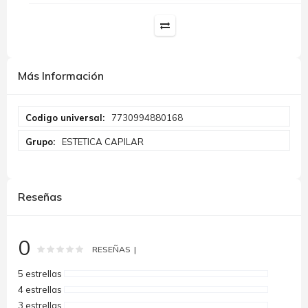
Más Información
Más
7730994880168
Información
ESTETICA CAPILAR
Reseñas
0
Rating:
0
100
% of
RESEÑAS
5 estrellas
4 estrellas
3 estrellas