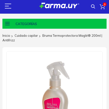
0
CATEGORÍAS
Inicio
Cuidado capilar
Bruma Termoprotectora Maglé® 200ml |
Antifrizz
Saltar
al
final
de
la
galería
de
imágenes