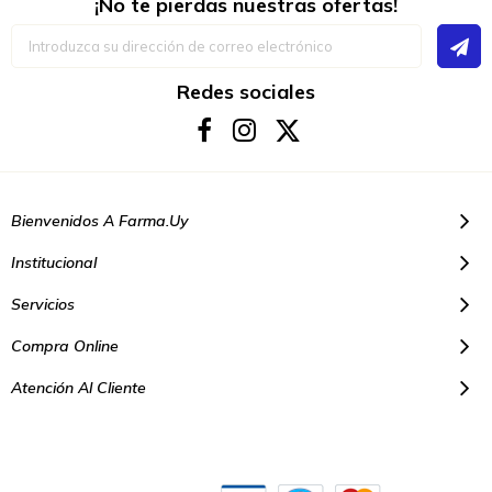
¡No te pierdas nuestras ofertas!
Inscríbase
a
nuestro
boletín
Redes sociales
de
noticias:
Bienvenidos A Farma.uy
Institucional
Servicios
Compra Online
Atención Al Cliente
© Copyright 2021. Todos los derechos reservados | Farmacias Farma
Uy - Montevideo Uruguay