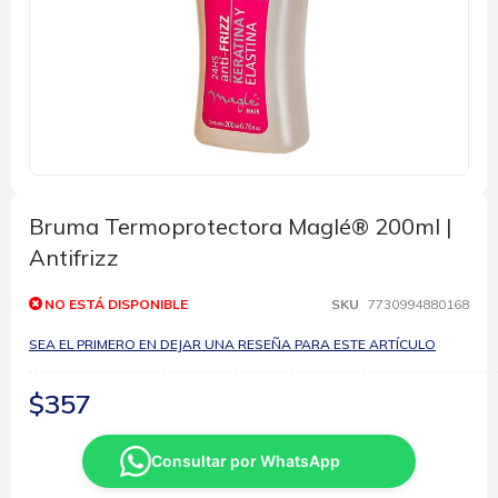
Saltar
al
comienzo
Bruma Termoprotectora Maglé® 200ml |
de
Antifrizz
la
galería
de
NO ESTÁ DISPONIBLE
SKU
7730994880168
imágenes
SEA EL PRIMERO EN DEJAR UNA RESEÑA PARA ESTE ARTÍCULO
$357
Consultar por WhatsApp