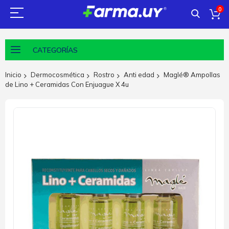
0
CATEGORÍAS
Inicio
Dermocosmética
Rostro
Anti edad
Maglé® Ampollas
de Lino + Ceramidas Con Enjuague X 4u
Saltar
al
final
de
la
galería
de
imágenes