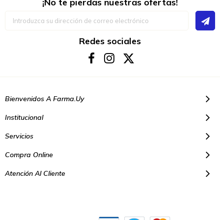
¡No te pierdas nuestras ofertas!
Inscríbase
a
nuestro
boletín
Redes sociales
de
noticias:
Bienvenidos A Farma.uy
Institucional
Servicios
Compra Online
Atención Al Cliente
© Copyright 2021. Todos los derechos reservados | Farmacias Farma
Uy - Montevideo Uruguay