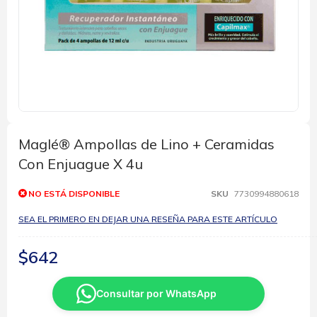
Saltar
al
comienzo
Maglé® Ampollas de Lino + Ceramidas
de
Con Enjuague X 4u
la
galería
de
NO ESTÁ DISPONIBLE
SKU
7730994880618
imágenes
SEA EL PRIMERO EN DEJAR UNA RESEÑA PARA ESTE ARTÍCULO
$642
Consultar por WhatsApp