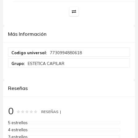
Más Información
Más
7730994880618
Información
ESTETICA CAPILAR
Reseñas
0
Rating:
0
100
% of
RESEÑAS
5 estrellas
4 estrellas
3 estrellas