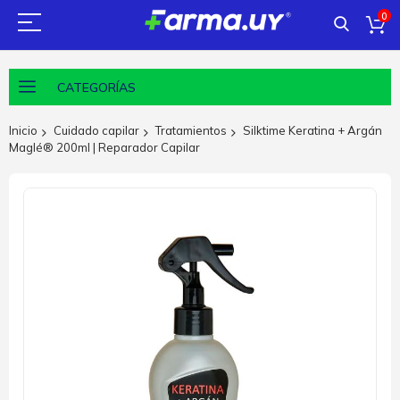
0
CATEGORÍAS
Inicio
Cuidado capilar
Tratamientos
Silktime Keratina + Argán
Maglé® 200ml | Reparador Capilar
Saltar
al
final
de
la
galería
de
imágenes