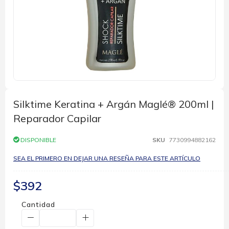
Saltar
al
comienzo
Silktime Keratina + Argán Maglé® 200ml |
de
Reparador Capilar
la
galería
de
DISPONIBLE
SKU
7730994882162
imágenes
SEA EL PRIMERO EN DEJAR UNA RESEÑA PARA ESTE ARTÍCULO
$392
Cantidad