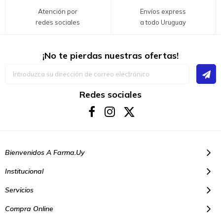
Atención por
Envíos express
redes sociales
a todo Uruguay
¡No te pierdas nuestras ofertas!
Inscríbase
a
nuestro
boletín
Redes sociales
de
noticias:
Bienvenidos A Farma.uy
Institucional
Servicios
Compra Online