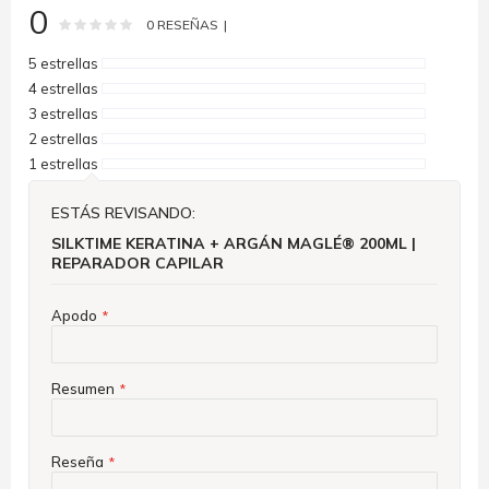
0
Rating:
0
100
% of
0
RESEÑAS
5 estrellas
4 estrellas
3 estrellas
2 estrellas
1 estrellas
ESTÁS REVISANDO:
SILKTIME KERATINA + ARGÁN MAGLÉ® 200ML |
REPARADOR CAPILAR
Apodo
Resumen
Reseña