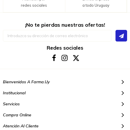
redes sociales
a todo Uruguay
¡No te pierdas nuestras ofertas!
Inscríbase
a
nuestro
boletín
Redes sociales
de
noticias:
Bienvenidos A Farma.uy
Institucional
Servicios
Compra Online
Atención Al Cliente