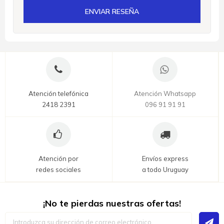
ENVIAR RESEÑA
Atención telefónica
Atención Whatsapp
2418 2391
096 91 91 91
Atención por
Envíos express
redes sociales
a todo Uruguay
¡No te pierdas nuestras ofertas!
Inscríbase