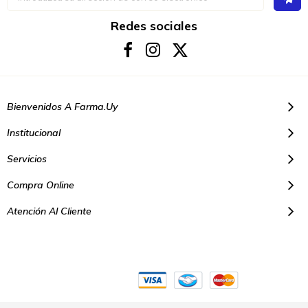
a
nuestro
boletín
Redes sociales
de
noticias:
Bienvenidos A Farma.uy
Institucional
Servicios
Compra Online
Atención Al Cliente
© Copyright 2021. Todos los derechos reservados | Farmacias Farma
Uy - Montevideo Uruguay