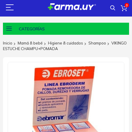
0
CATEGORÍAS
Inicio
Mamá & bebé
Higiene & cuidados
Shampoo
VIKINGO
ESTUCHE CHAMPU+POMADA
Saltar
al
final
de
la
galería
de
imágenes