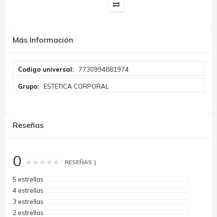
Más Información
Más
7730994881974
Información
ESTETICA CORPORAL
Reseñas
0
Rating:
0
100
% of
RESEÑAS
5 estrellas
4 estrellas
3 estrellas
2 estrellas