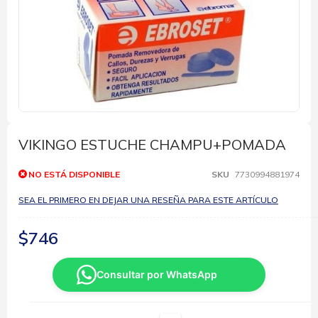
Saltar
al
comienzo
VIKINGO ESTUCHE CHAMPU+POMADA
de
la
NO ESTÁ DISPONIBLE
SKU
7730994881974
galería
de
SEA EL PRIMERO EN DEJAR UNA RESEÑA PARA ESTE ARTÍCULO
imágenes
$746
Consultar por WhatsApp