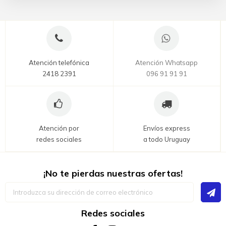
Atención telefónica
Atención Whatsapp
2418 2391
096 91 91 91
Atención por
Envíos express
redes sociales
a todo Uruguay
¡No te pierdas nuestras ofertas!
Inscríbase
a
nuestro
boletín
Redes sociales
de