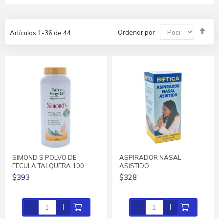
Fija
Ordenar por
Artículos
1
-
36
de
44
Dir
De
SIMOND S POLVO DE
ASPIRADOR NASAL
FECULA TALQUERA 100
ASISTIDO
$393
$328