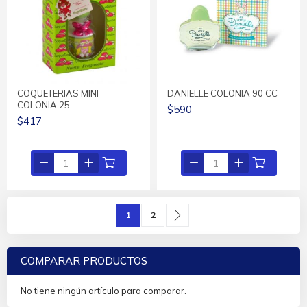
COQUETERIAS MINI
DANIELLE COLONIA 90 CC
COLONIA 25
$590
$417
Página
Actualmente estás leyendo página
Página
Página
Siguiente
1
2
COMPARAR PRODUCTOS
No tiene ningún artículo para comparar.