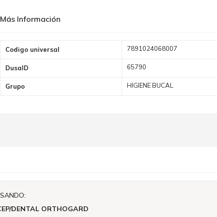
Más Información
Más
7891024068007
Codigo universal
Información
65790
DusaID
HIGIENE BUCAL
Grupo
ISANDO:
CEP/DENTAL ORTHOGARD