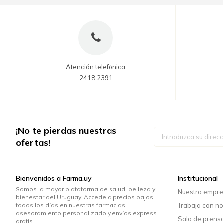
Atención telefónica
2418 2391
¡No te pierdas nuestras
Inscríbase
a
ofertas!
nuestro
boletín
de
noticias:
Bienvenidos a Farma.uy
Institucional
Somos la mayor plataforma de salud, belleza y
Nuestra empr
bienestar del Uruguay. Accede a precios bajos
todos los días en nuestras farmacias,
Trabaja con no
asesoramiento personalizado y envíos express
Sala de prens
gratis.