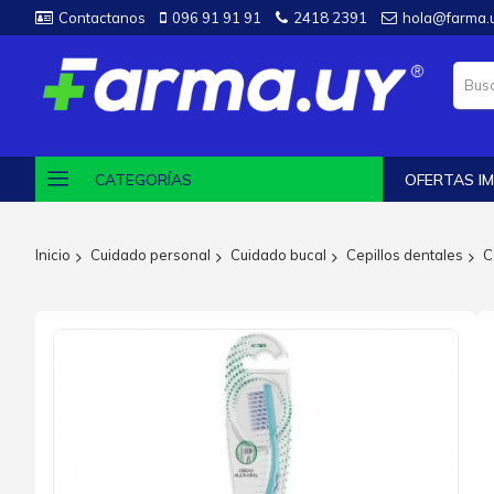
Contactanos
096 91 91 91
2418 2391
hola@farma.
CATEGORÍAS
OFERTAS IM
Inicio
Cuidado personal
Cuidado bucal
Cepillos dentales
C
Saltar
al
final
de
la
galería
de
imágenes