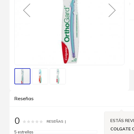
Saltar
al
Reseñas
comienzo
de
la
galería
0
de
ESTÁS REV
Rating:
0
100
% of
RESEÑAS
imágenes
COLGATE 
5 estrellas