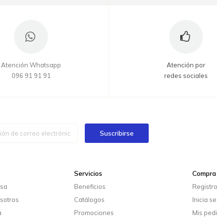
Atención Whatsapp
Atención por
096 91 91 91
redes sociales
Suscribirse
Servicios
Compra 
esa
Beneficios
Registr
sotros
Catálogos
Inicia s
a
Promociones
Mis ped