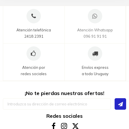
Atención telefónica
Atención Whatsapp
2418 2391
096 91 91 91
Atención por
Envíos express
redes sociales
a todo Uruguay
¡No te pierdas nuestras ofertas!
Inscríbase
a
nuestro
boletín
Redes sociales
de
noticias: