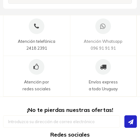
Atención telefónica
Atención Whatsapp
2418 2391
096 91 91 91
Atención por
Envíos express
redes sociales
a todo Uruguay
¡No te pierdas nuestras ofertas!
Inscríbase
a
nuestro
boletín
Redes sociales
de