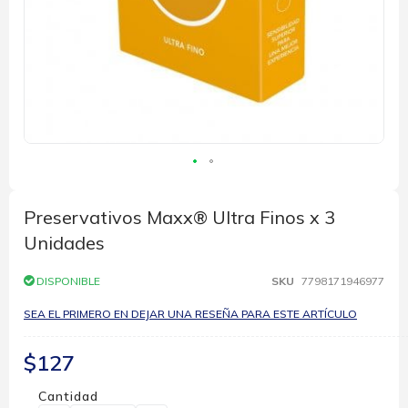
Saltar
al
comienzo
Preservativos Maxx® Ultra Finos x 3
de
Unidades
la
galería
de
DISPONIBLE
SKU
7798171946977
imágenes
SEA EL PRIMERO EN DEJAR UNA RESEÑA PARA ESTE ARTÍCULO
$127
Cantidad