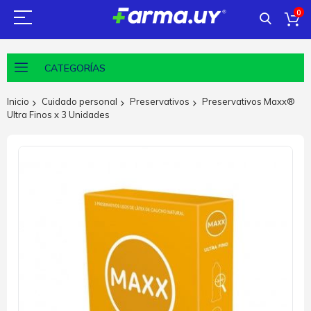
0
CATEGORÍAS
Inicio
Cuidado personal
Preservativos
Preservativos Maxx®
Ultra Finos x 3 Unidades
Saltar
al
final
de
la
galería
de
imágenes