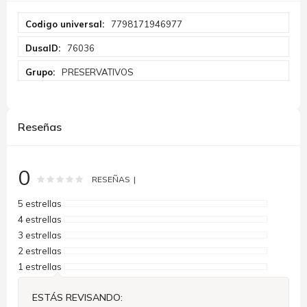
Más
7798171946977
Información
76036
PRESERVATIVOS
Reseñas
0
Rating:
0
100
% of
RESEÑAS
5 estrellas
4 estrellas
3 estrellas
2 estrellas
1 estrellas
ESTÁS REVISANDO: