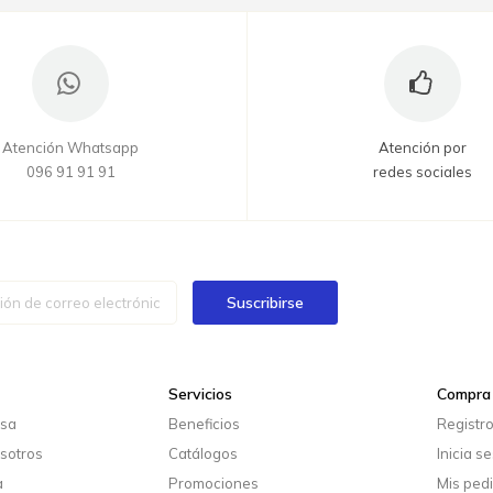
Atención Whatsapp
Atención por
096 91 91 91
redes sociales
Suscribirse
Servicios
Compra 
esa
Beneficios
Registr
sotros
Catálogos
Inicia s
a
Promociones
Mis ped