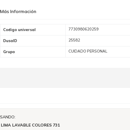
Más Información
Más
7730980620259
Codigo universal
Información
25582
DusaID
CUIDADO PERSONAL
Grupo
ISANDO:
 LIMA LAVABLE COLORES 731