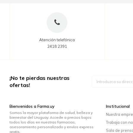
Atención telefónica
2418 2391
¡No te pierdas nuestras
Inscríbase
a
ofertas!
nuestro
boletín
de
noticias:
Bienvenidos a Farma.uy
Institucional
Somos la mayor plataforma de salud, belleza y
Nuestra empr
bienestar del Uruguay. Accede a precios bajos
todos los días en nuestras farmacias,
Trabaja con no
asesoramiento personalizado y envíos express
Sala de prens
gratis.