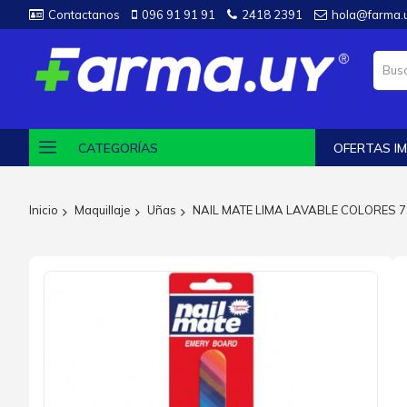
Contactanos
096 91 91 91
2418 2391
hola@farma.
CATEGORÍAS
OFERTAS IM
Inicio
Maquillaje
Uñas
NAIL MATE LIMA LAVABLE COLORES 
Saltar
al
final
de
la
galería
de
imágenes