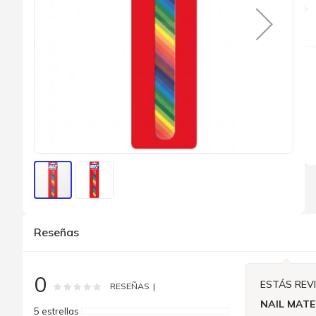
Saltar
al
Reseñas
comienzo
de
la
galería
0
de
ESTÁS REV
Rating:
0
100
% of
RESEÑAS
imágenes
NAIL MATE
5 estrellas