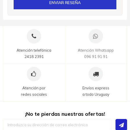
ENVIAR RESEÑA
Atención telefónica
Atención Whatsapp
2418 2391
096 91 91 91
Atención por
Envíos express
redes sociales
a todo Uruguay
¡No te pierdas nuestras ofertas!
Inscríbase
a