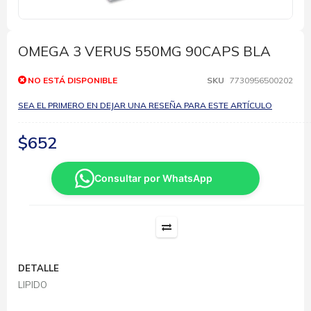
Saltar
al
comienzo
OMEGA 3 VERUS 550MG 90CAPS BLA
de
la
NO ESTÁ DISPONIBLE
SKU
7730956500202
galería
de
SEA EL PRIMERO EN DEJAR UNA RESEÑA PARA ESTE ARTÍCULO
imágenes
$652
Consultar por WhatsApp
DETALLE
LIPIDO