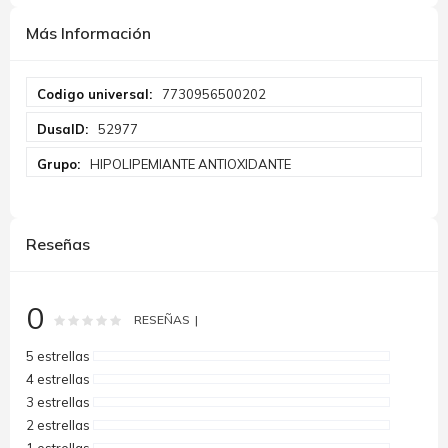
Más Información
Más
7730956500202
Información
52977
HIPOLIPEMIANTE ANTIOXIDANTE
Reseñas
0
Rating:
0
100
% of
RESEÑAS
5 estrellas
4 estrellas
3 estrellas
2 estrellas
1 estrellas