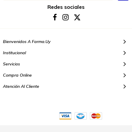
nuestro
boletín
Redes sociales
de
noticias:
Bienvenidos A Farma.uy
Institucional
Servicios
Compra Online
Atención Al Cliente
© Copyright 2021. Todos los derechos reservados | Farmacias Farma
Uy - Montevideo Uruguay