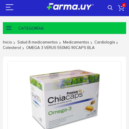
0
CATEGORÍAS
Inicio
Salud & medicamentos
Medicamentos
Cardiología
Colesterol
OMEGA 3 VERUS 550MG 90CAPS BLA
Saltar
al
final
de
la
galería
de
imágenes