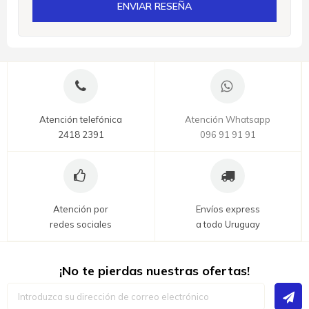
ENVIAR RESEÑA
Atención telefónica
Atención Whatsapp
2418 2391
096 91 91 91
Atención por
Envíos express
redes sociales
a todo Uruguay
¡No te pierdas nuestras ofertas!
Inscríbase
a