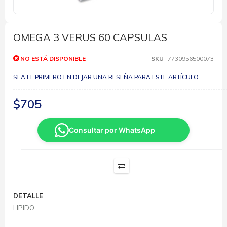
Saltar
al
comienzo
OMEGA 3 VERUS 60 CAPSULAS
de
la
NO ESTÁ DISPONIBLE
SKU
7730956500073
galería
de
SEA EL PRIMERO EN DEJAR UNA RESEÑA PARA ESTE ARTÍCULO
imágenes
$705
Consultar por WhatsApp
DETALLE
LIPIDO