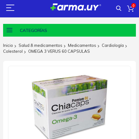
0
CATEGORÍAS
Inicio
Salud & medicamentos
Medicamentos
Cardiología
Colesterol
OMEGA 3 VERUS 60 CAPSULAS
Saltar
al
final
de
la
galería
de
imágenes