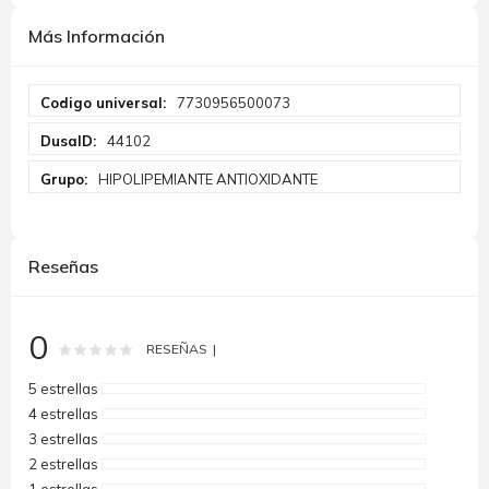
Más Información
Más
7730956500073
Información
44102
HIPOLIPEMIANTE ANTIOXIDANTE
Reseñas
0
Rating:
0
100
% of
RESEÑAS
5 estrellas
4 estrellas
3 estrellas
2 estrellas
1 estrellas