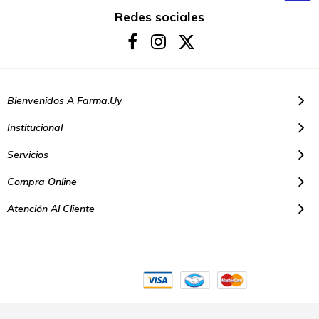
nuestro
boletín
Redes sociales
de
noticias:
Bienvenidos A Farma.uy
Institucional
Servicios
Compra Online
Atención Al Cliente
© Copyright 2021. Todos los derechos reservados | Farmacias Farma
Uy - Montevideo Uruguay