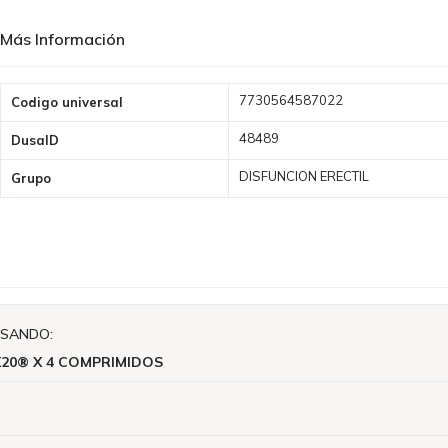
Más Información
Más
7730564587022
Codigo universal
Información
48489
DusaID
DISFUNCION ERECTIL
Grupo
ISANDO:
20® X 4 COMPRIMIDOS