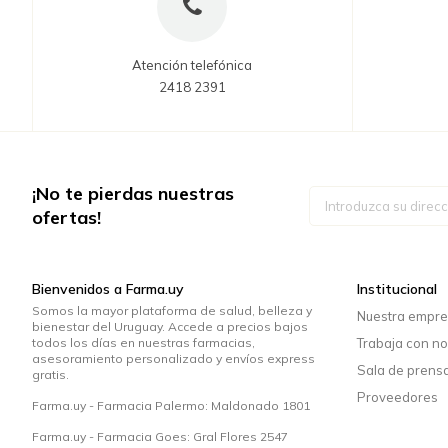
Atención telefónica
2418 2391
¡No te pierdas nuestras
Inscríbase
a
ofertas!
nuestro
boletín
de
noticias:
Bienvenidos a Farma.uy
Institucional
Somos la mayor plataforma de salud, belleza y
Nuestra empr
bienestar del Uruguay. Accede a precios bajos
todos los días en nuestras farmacias,
Trabaja con no
asesoramiento personalizado y envíos express
Sala de prens
gratis.
Proveedores
Farma.uy - Farmacia Palermo: Maldonado 1801
Farma.uy - Farmacia Goes: Gral Flores 2547