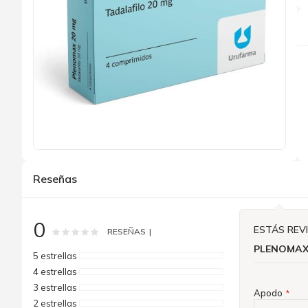
Saltar
al
Reseñas
comienzo
de
la
galería
0
de
ESTÁS REV
Rating:
0
100
% of
RESEÑAS
imágenes
PLENOMAX
5 estrellas
4 estrellas
3 estrellas
Apodo
2 estrellas