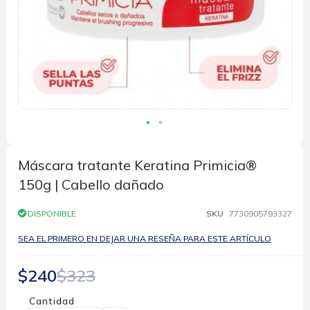
Saltar
al
comienzo
Máscara tratante Keratina Primicia®
de
150g | Cabello dañado
la
galería
de
DISPONIBLE
SKU
7730905793327
imágenes
SEA EL PRIMERO EN DEJAR UNA RESEÑA PARA ESTE ARTÍCULO
$240
$323
Cantidad