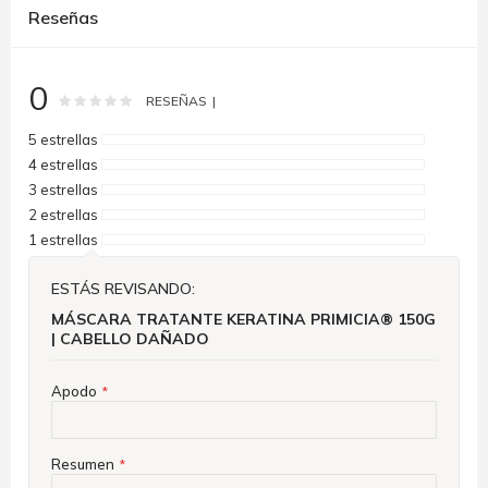
Reseñas
0
Rating:
0
100
% of
RESEÑAS
5 estrellas
4 estrellas
3 estrellas
2 estrellas
1 estrellas
ESTÁS REVISANDO:
MÁSCARA TRATANTE KERATINA PRIMICIA® 150G
| CABELLO DAÑADO
Apodo
Resumen