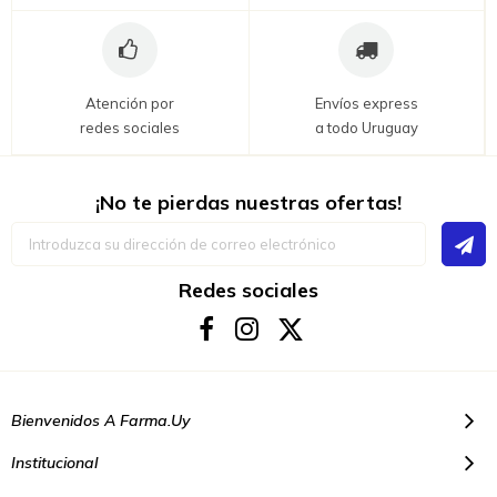
Atención por
Envíos express
redes sociales
a todo Uruguay
¡No te pierdas nuestras ofertas!
Inscríbase
a
nuestro
boletín
Redes sociales
de
noticias:
Bienvenidos A Farma.uy
Institucional