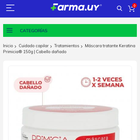
0
CATEGORÍAS
Inicio
Cuidado capilar
Tratamientos
Máscara tratante Keratina
Primicia® 150g | Cabello dañado
Saltar
al
final
de
la
galería
de
imágenes