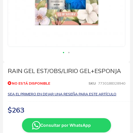
Saltar
al
comienzo
RAIN GEL EST/OBS/LIRIO GEL+ESPONJA
de
la
NO ESTÁ DISPONIBLE
SKU
7730188328940
galería
de
SEA EL PRIMERO EN DEJAR UNA RESEÑA PARA ESTE ARTÍCULO
imágenes
$263
Consultar por WhatsApp