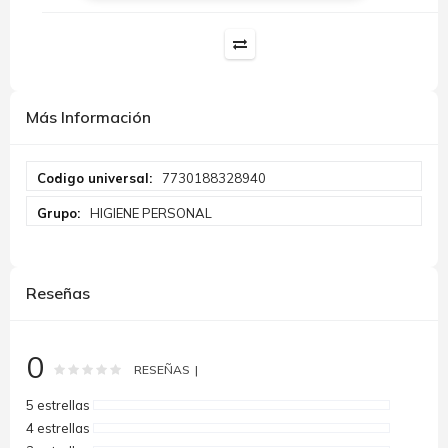
Más Información
Más
7730188328940
Información
HIGIENE PERSONAL
Reseñas
0
Rating:
0
100
% of
RESEÑAS
5 estrellas
4 estrellas