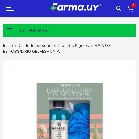
0
CATEGORÍAS
Inicio
Cuidado personal
Jabones & geles
RAIN GEL
EST/OBS/LIRIO GEL+ESPONJA
Saltar
al
final
de
la
galería
de
imágenes