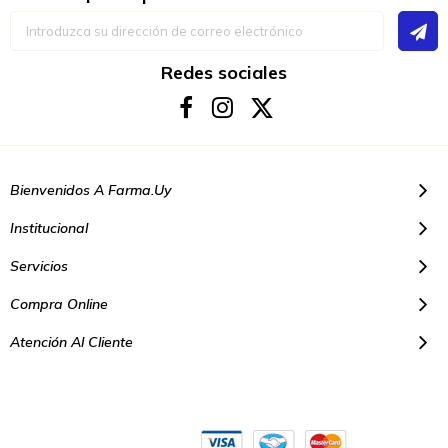
Inscríbase
a
nuestro
boletín
Redes sociales
de
noticias:
Bienvenidos A Farma.uy
Institucional
Servicios
Compra Online
Atención Al Cliente
© Copyright 2021. Todos los derechos reservados | Farmacias Farma
Uy - Montevideo Uruguay