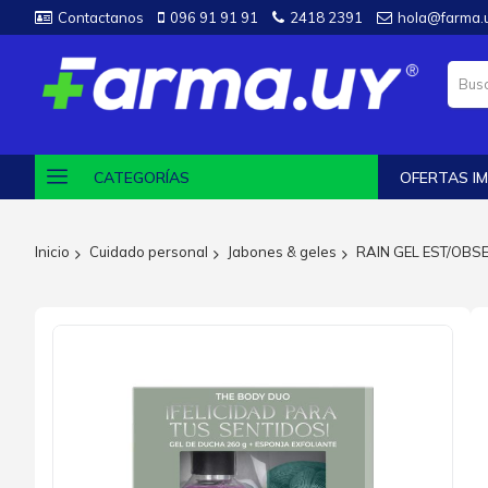
Contactanos
096 91 91 91
2418 2391
hola@farma.
CATEGORÍAS
OFERTAS IM
Inicio
Cuidado personal
Jabones & geles
RAIN GEL EST/OBS
Saltar
al
final
de
la
galería
de
imágenes