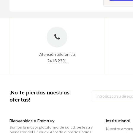
Atención telefónica
2418 2391
¡No te pierdas nuestras
Inscríbase
a
ofertas!
nuestro
boletín
de
noticias:
Bienvenidos a Farma.uy
Institucional
Somos la mayor plataforma de salud, belleza y
Nuestra empr
bienestar del Uruguay. Accede a precios bajos