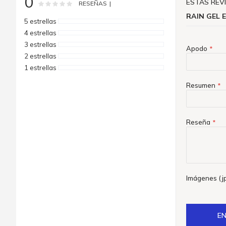
0
ESTÁS REV
Rating:
0
100
% of
RESEÑAS
imágenes
RAIN GEL 
5 estrellas
4 estrellas
3 estrellas
Apodo
2 estrellas
1 estrellas
Resumen
Reseña
Imágenes (jp
EN