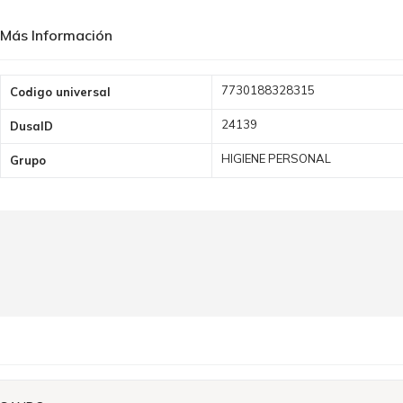
Más Información
Más
7730188328315
Codigo universal
Información
24139
DusaID
HIGIENE PERSONAL
Grupo