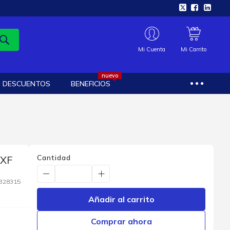
Mi Cuenta
Mi Carrito
nuevo
DESCUENTOS
BENEFICIOS
Cantidad
EXF
328315
Añadir al carrito
Comprar ahora