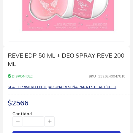
Saltar
al
comienzo
REVE EDP 50 ML + DEO SPRAY REVE 200
de
ML
la
galería
de
DISPONIBLE
SKU
3326240047818
imágenes
SEA EL PRIMERO EN DEJAR UNA RESEÑA PARA ESTE ARTÍCULO
$2566
Cantidad