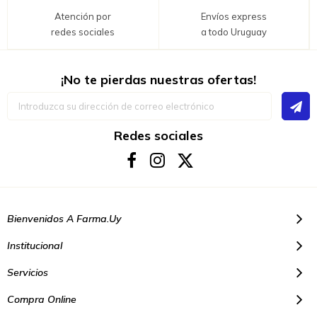
Atención por
Envíos express
redes sociales
a todo Uruguay
¡No te pierdas nuestras ofertas!
Inscríbase
a
nuestro
boletín
Redes sociales
de
noticias:
Bienvenidos A Farma.uy
Institucional
Servicios
Compra Online