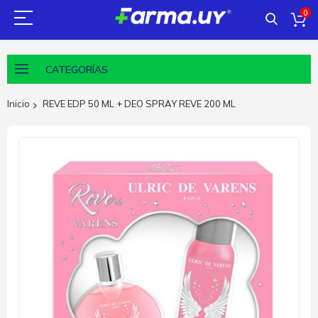
0
CATEGORÍAS
Inicio
REVE EDP 50 ML + DEO SPRAY REVE 200 ML
Saltar
al
final
de
la
galería
de
imágenes