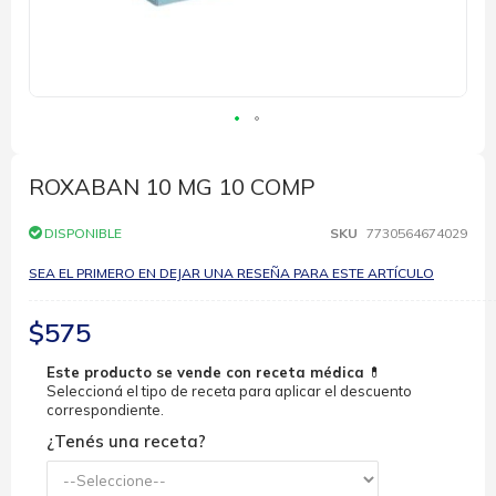
Saltar
al
comienzo
ROXABAN 10 MG 10 COMP
de
la
DISPONIBLE
SKU
7730564674029
galería
de
SEA EL PRIMERO EN DEJAR UNA RESEÑA PARA ESTE ARTÍCULO
imágenes
$575
Este producto se vende con receta médica
💊
Seleccioná el tipo de receta para aplicar el descuento
correspondiente.
¿Tenés una receta?