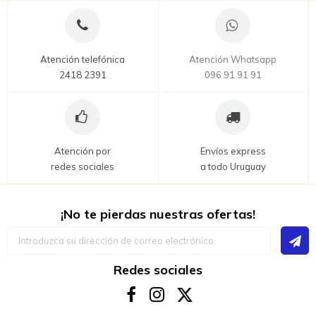
Atención telefónica
Atención Whatsapp
2418 2391
096 91 91 91
Atención por
Envíos express
redes sociales
a todo Uruguay
¡No te pierdas nuestras ofertas!
Inscríbase
a
nuestro
boletín
Redes sociales
de
noticias: