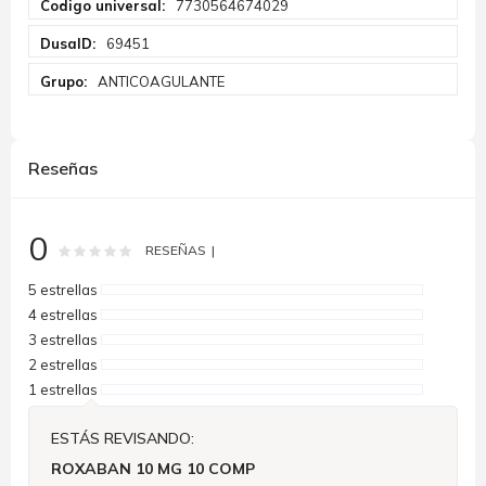
7730564674029
Información
69451
ANTICOAGULANTE
Reseñas
0
Rating:
0
100
% of
RESEÑAS
5 estrellas
4 estrellas
3 estrellas
2 estrellas
1 estrellas
ESTÁS REVISANDO:
ROXABAN 10 MG 10 COMP