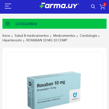
0
CATEGORÍAS
Inicio
Salud & medicamentos
Medicamentos
Cardiología
Hipertensión
ROXABAN 10 MG 10 COMP
Saltar
al
final
de
la
galería
de
imágenes