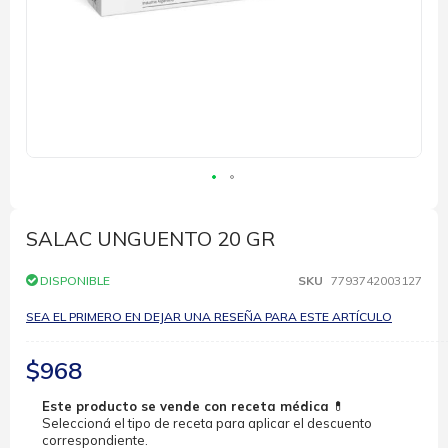
Saltar
al
comienzo
SALAC UNGUENTO 20 GR
de
la
DISPONIBLE
SKU
7793742003127
galería
de
SEA EL PRIMERO EN DEJAR UNA RESEÑA PARA ESTE ARTÍCULO
imágenes
$968
Este producto se vende con receta médica
💊
Seleccioná el tipo de receta para aplicar el descuento
correspondiente.