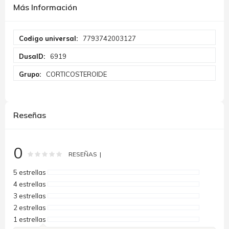
Más Información
Más
7793742003127
Información
6919
CORTICOSTEROIDE
Reseñas
0
Rating:
0
100
% of
RESEÑAS
5 estrellas
4 estrellas
3 estrellas
2 estrellas
1 estrellas