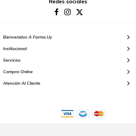
boletín
Redes sociales
de
noticias:
Bienvenidos A Farma.uy
Institucional
Servicios
Compra Online
Atención Al Cliente
© Copyright 2021. Todos los derechos reservados | Farmacias Farma
Uy - Montevideo Uruguay