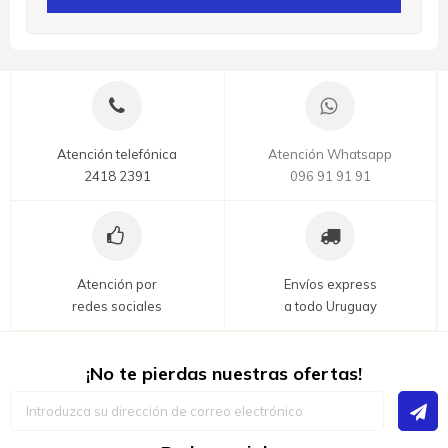
Atención telefónica
Atención Whatsapp
2418 2391
096 91 91 91
Atención por
Envíos express
redes sociales
a todo Uruguay
¡No te pierdas nuestras ofertas!
Inscríbase
a
nuestro