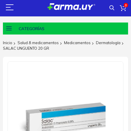
0
CATEGORÍAS
Inicio
Salud & medicamentos
Medicamentos
Dermatología
SALAC UNGUENTO 20 GR
Saltar
al
final
de
la
galería
de
imágenes