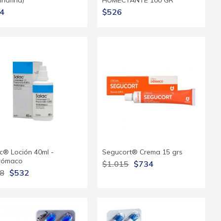
inafina)
HUMECTANTE 100 GR
4
$526
c® Loción 40ml -
Segucort® Crema 15 grs
rómaco
$1.015
$734
8
$532