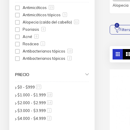
Antimicóticos
Antimicóticos
15
Antimicóticos tópicos
5
Alopecia (caída del cabello)
11
Psoriasis
Filter
6
Acné
6
Rosácea
1
Antibacterianos tópicos
Ver
10
Parri
co
Antibacterianos tópicos
2
PRECIO
$0
-
$999
artículo
77
$1.000
-
$1.999
artículo
19
$2.000
-
$2.999
artículo
14
$3.000
-
$3.999
artículo
1
$4.000
-
$4.999
artículo
2