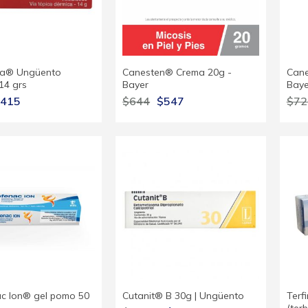
na® Ungüento
Canesten® Crema 20g -
Cane
14 grs
Bayer
Baye
415
$644
$547
$72
ac Ion® gel pomo 50
Cutanit® B 30g | Ungüento
Terf