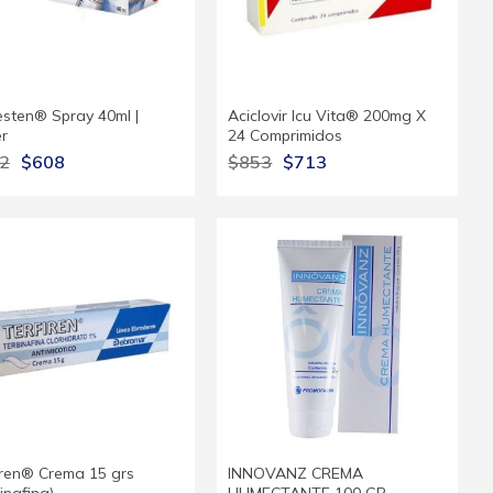
sten® Spray 40ml |
Aciclovir Icu Vita® 200mg X
r
24 Comprimidos
2
$608
$853
$713
iren® Crema 15 grs
INNOVANZ CREMA