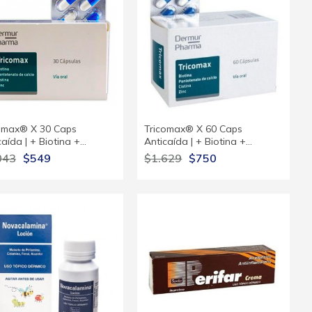
omax® X 30 Caps
Tricomax® X 60 Caps
caída | + Biotina +…
Anticaída | + Biotina +…
043
$549
$1.629
$750