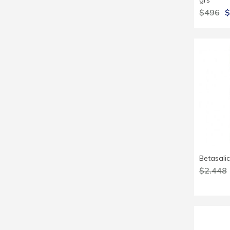
grs
$496
$
Betasali
$2.448