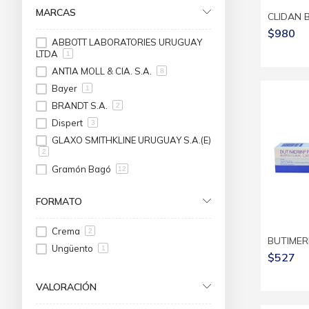
MARCAS
CLIDAN B
$980
ABBOTT LABORATORIES URUGUAY
LTDA
1
ANTIA MOLL & CIA. S.A.
8
Bayer
1
BRANDT S.A.
2
Dispert
3
GLAXO SMITHKLINE URUGUAY S.A.(E)
2
Gramón Bagó
12
Teva
2
FORMATO
Icu-Vita
1
Ion
3
Crema
2
LAZAR S.A.
3
BUTIMER
Ungüento
1
SAGRIN S.A.
$527
1
SERVIMEDIC S.A.
2
VALORACIÓN
PHS PHARMASERVICE
1
EBROMAR S.A.
1