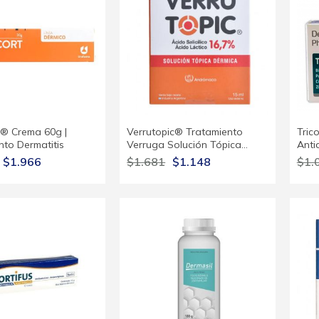
® Crema 60g |
Verrutopic® Tratamiento
Tric
nto Dermatitis
Verruga Solución Tópica…
Anti
$1.966
$1.681
$1.148
$1.