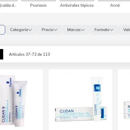
Alopecia (caída del cabello)
Psoriasis
Antivirales tópicos
Acné
s
Categoría
Precio
Marcas
Formato
Val
lla
Lista
Artículos
37
-
72
de
113
mo