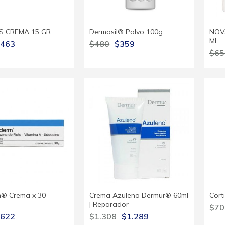
S CREMA 15 GR
Dermasil® Polvo 100g
NOV
ML
463
$480
$359
$65
m® Crema x 30
Crema Azuleno Dermur® 60ml
Cort
| Reparador
$70
622
$1.308
$1.289