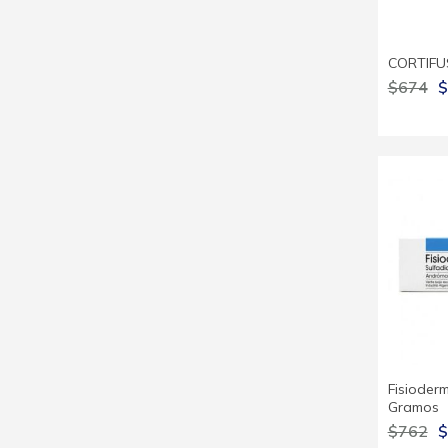
CORTIFU
$674
$
Fisioder
Gramos
$762
$