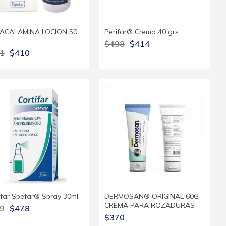
ACALAMINA LOCION 50
Perifar® Crema 40 grs
$498
$414
1
$410
ifar Spefar® Spray 30ml
DERMOSAN® ORIGINAL 60G
CREMA PARA ROZADURAS
9
$478
$370