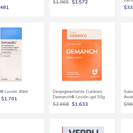
(terb
$1.965
$1.572
481
$33
c® Loción 40ml
Despigmentante Cutáneo
Sala
Demanch® Loción-gel 50g
And
$1.701
$2.668
$1.633
$96