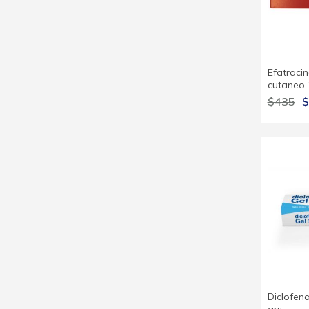
Efatraci
cutaneo 
$435
$
Diclofen