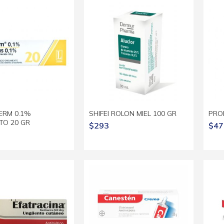
ERM 0.1%
SHIFEI ROLON MIEL 100 GR
PRO
O 20 GR
$293
$47