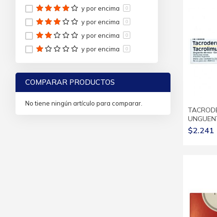
y por encima
0
PROMOFARMA S.R.L.
7
y por encima
GSK CH DIVISION PC
0
2
Urufarma
y por encima
21
0
Dermur
3
y por encima
0
Celsius
4
Spefar
2
COMPARAR PRODUCTOS
FARMACIA
21
Dr Selby
1
No tiene ningún artículo para comparar.
Quasar Nutrition
1
TACROD
UNGUENT
Madre Tierra
1
$2.241
Ana María Lajusticia
1