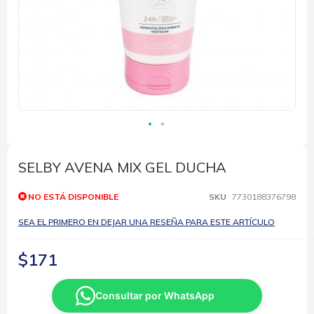
Saltar
al
comienzo
SELBY AVENA MIX GEL DUCHA
de
la
NO ESTÁ DISPONIBLE
SKU
7730188376798
galería
de
SEA EL PRIMERO EN DEJAR UNA RESEÑA PARA ESTE ARTÍCULO
imágenes
$171
Consultar por WhatsApp