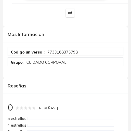
Más Información
Más
7730188376798
Información
CUIDADO CORPORAL
Reseñas
0
Rating:
0
100
% of
RESEÑAS
5 estrellas
4 estrellas