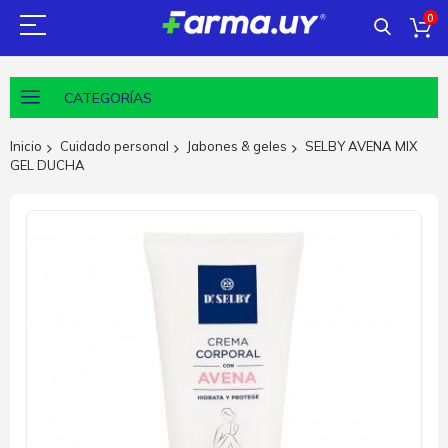
0
CATEGORÍAS
Inicio
Cuidado personal
Jabones & geles
SELBY AVENA MIX
GEL DUCHA
Saltar
al
final
de
la
galería
de
imágenes