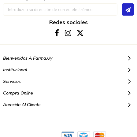
Inscríbase
a
nuestro
boletín
Redes sociales
de
noticias:
Bienvenidos A Farma.uy
Institucional
Servicios
Compra Online
Atención Al Cliente
© Copyright 2021. Todos los derechos reservados | Farmacias Farma
Uy - Montevideo Uruguay