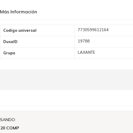
Más Información
Más
7730599612164
Codigo universal
Información
19788
DusaID
LAXANTE
Grupo
ISANDO:
 20 COMP