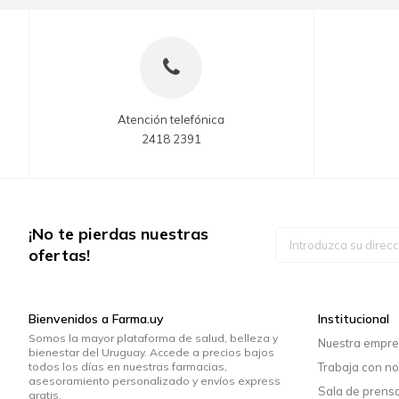
Atención telefónica
2418 2391
¡No te pierdas nuestras
Inscríbase
a
ofertas!
nuestro
boletín
de
noticias:
Bienvenidos a Farma.uy
Institucional
Somos la mayor plataforma de salud, belleza y
Nuestra empr
bienestar del Uruguay. Accede a precios bajos
todos los días en nuestras farmacias,
Trabaja con no
asesoramiento personalizado y envíos express
Sala de prens
gratis.