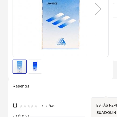
Saltar
al
Reseñas
comienzo
de
la
galería
0
de
ESTÁS REV
Rating:
0
100
% of
RESEÑAS
imágenes
SUADOLIN
5 estrellas