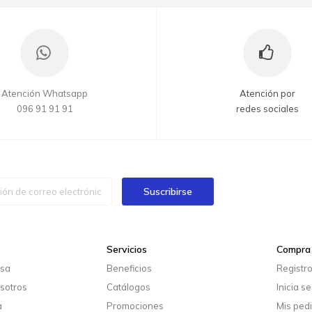
Atención Whatsapp
Atención por
096 91 91 91
redes sociales
Suscribirse
Servicios
Compra 
esa
Beneficios
Registr
sotros
Catálogos
Inicia s
a
Promociones
Mis ped