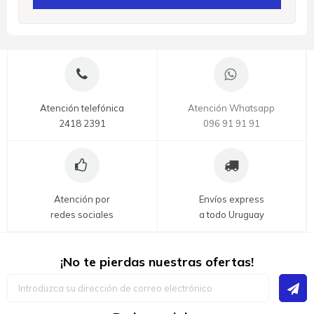
Atención telefónica
Atención Whatsapp
2418 2391
096 91 91 91
Atención por
Envíos express
redes sociales
a todo Uruguay
¡No te pierdas nuestras ofertas!
Inscríbase
a
nuestro