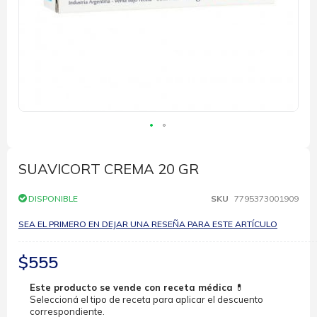
Saltar
al
comienzo
SUAVICORT CREMA 20 GR
de
la
DISPONIBLE
SKU
7795373001909
galería
de
SEA EL PRIMERO EN DEJAR UNA RESEÑA PARA ESTE ARTÍCULO
imágenes
$555
Este producto se vende con receta médica
💊
Seleccioná el tipo de receta para aplicar el descuento
correspondiente.