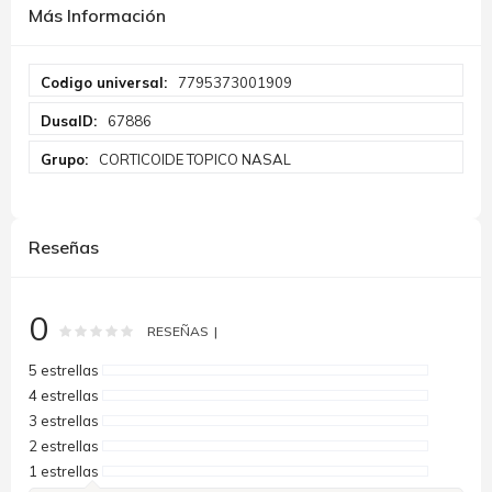
Más Información
Más
7795373001909
Información
67886
CORTICOIDE TOPICO NASAL
Reseñas
0
Rating:
0
100
% of
RESEÑAS
5 estrellas
4 estrellas
3 estrellas
2 estrellas
1 estrellas