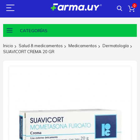
0
CATEGORÍAS
Inicio
Salud & medicamentos
Medicamentos
Dermatología
SUAVICORT CREMA 20 GR
Saltar
al
final
de
la
galería
de
imágenes