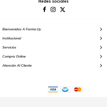
boletín
Redes sociales
de
noticias:
Bienvenidos A Farma.uy
Institucional
Servicios
Compra Online
Atención Al Cliente
© Copyright 2021. Todos los derechos reservados | Farmacias Farma
Uy - Montevideo Uruguay