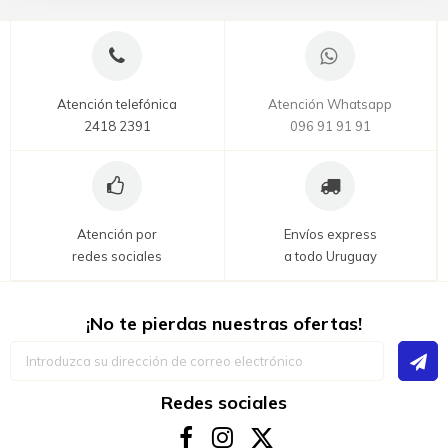
Atención telefónica
Atención Whatsapp
2418 2391
096 91 91 91
Atención por
Envíos express
redes sociales
a todo Uruguay
¡No te pierdas nuestras ofertas!
Inscríbase
a
nuestro
boletín
Redes sociales
de
noticias: