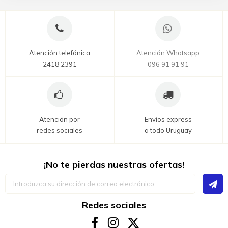
Atención telefónica
Atención Whatsapp
2418 2391
096 91 91 91
Atención por
Envíos express
redes sociales
a todo Uruguay
¡No te pierdas nuestras ofertas!
Inscríbase
a
nuestro
boletín
Redes sociales
de
noticias: